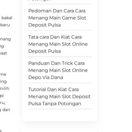
Pedoman Dan Cara Cara
Menang Main Game Slot
 bakal
Deposit Pulsa
 baru
Tata cara Dan Kiat Cara
enang
Menang Main Slot Online
ng
Deposit Pulsa
saat
Panduan Dan Trick Cara
Menang Main Slot Online
ame
Depo Via Dana
ing
ilih
Tutorial Dan Kiat Cara
pi
Menang Main Slot Deposit
ru,
Pulsa Tanpa Potongan
g dan
a