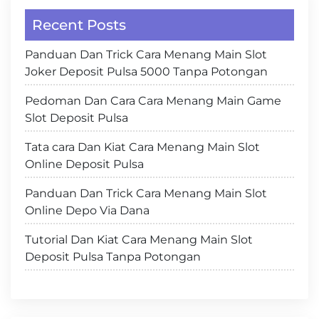
Recent Posts
Panduan Dan Trick Cara Menang Main Slot
Joker Deposit Pulsa 5000 Tanpa Potongan
Pedoman Dan Cara Cara Menang Main Game
Slot Deposit Pulsa
Tata cara Dan Kiat Cara Menang Main Slot
Online Deposit Pulsa
Panduan Dan Trick Cara Menang Main Slot
Online Depo Via Dana
Tutorial Dan Kiat Cara Menang Main Slot
Deposit Pulsa Tanpa Potongan