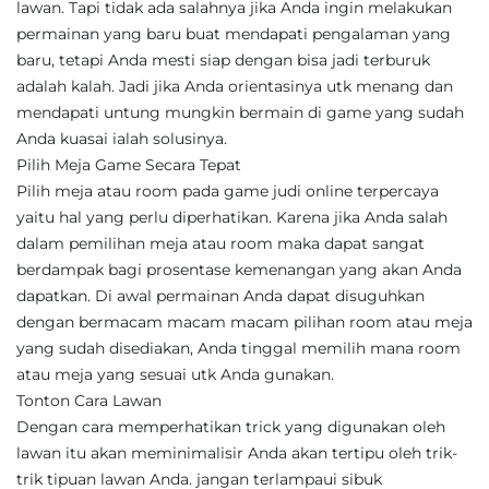
lawan. Tapi tidak ada salahnya jika Anda ingin melakukan
permainan yang baru buat mendapati pengalaman yang
baru, tetapi Anda mesti siap dengan bisa jadi terburuk
adalah kalah. Jadi jika Anda orientasinya utk menang dan
mendapati untung mungkin bermain di game yang sudah
Anda kuasai ialah solusinya.
Pilih Meja Game Secara Tepat
Pilih meja atau room pada game judi online terpercaya
yaitu hal yang perlu diperhatikan. Karena jika Anda salah
dalam pemilihan meja atau room maka dapat sangat
berdampak bagi prosentase kemenangan yang akan Anda
dapatkan. Di awal permainan Anda dapat disuguhkan
dengan bermacam macam macam pilihan room atau meja
yang sudah disediakan, Anda tinggal memilih mana room
atau meja yang sesuai utk Anda gunakan.
Tonton Cara Lawan
Dengan cara memperhatikan trick yang digunakan oleh
lawan itu akan meminimalisir Anda akan tertipu oleh trik-
trik tipuan lawan Anda. jangan terlampaui sibuk