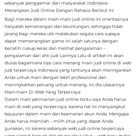
sebanyak penggemar dari masyarakat Indonesia.
Menangkan Judi Online Dengan Rahasia Berikut Ini
Bagi mereka dalam main-main judi online ini orientasinya
hanyalah kemenangan dan keuntungan, sehingga tidak
jarang bagi mereka utk melakukan segala cara supaya
dapat memenangkan game ini salah satunya dengan
berlatih cukup keras dan melihat pengalaman –
pengalaman dari ahli judi Lainnya Lalu di artikel ini akan
diulas bagaimana tips cara menang main judi online di web
judi terpercaya Indonesia yang tentunya akan meringankan
Anda untuk main dengan lebih professional dan
meningkatkan peluang untuk menang. Ini dia ulasannya.
Main-main Di Web Yang Terpercaya
Dalam main permainan judi online tentu saja Anda harus
main di web yang terpercaya, karena hal ini menyangkut
kejujuran dalam main dan keamanan akun Anda. Mengapa
Anda harus memilah – milih situs yang dapat Anda
gunakan, ini karena sebanyak web judi online terpercaya
yang sangat banyak dan munculnya situs – web baru maka