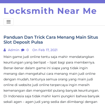
Skip
Locksmith Near Me
to
content
Panduan Dan Trick Cara Menang Main Situs
Slot Deposit Pulsa
Admin
0
On Feb 17, 2021
Main game judi online tentu saja mahir mendatangkan
keuntungan yang berlipat – lipat bagi para membernya.
Benar-benar dalam game ini siapa yang tidak ingin
menang dan mengetahui cara menang main judi online
dengan mudah, tentunya semua orang yang main judi
online di website judi online terpercaya ingin meraih
kemenangan dan mengambil pulang banyak keuntungan.
Di Indonesia saja tidak mahir kami pungkiri bahwa banyak
sekali agen – agen judi yang sedia dan diimbangi dengan