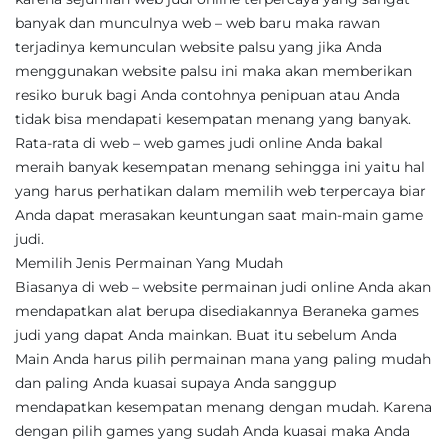
banyak dan munculnya web – web baru maka rawan
terjadinya kemunculan website palsu yang jika Anda
menggunakan website palsu ini maka akan memberikan
resiko buruk bagi Anda contohnya penipuan atau Anda
tidak bisa mendapati kesempatan menang yang banyak.
Rata-rata di web – web games judi online Anda bakal
meraih banyak kesempatan menang sehingga ini yaitu hal
yang harus perhatikan dalam memilih web terpercaya biar
Anda dapat merasakan keuntungan saat main-main game
judi.
Memilih Jenis Permainan Yang Mudah
Biasanya di web – website permainan judi online Anda akan
mendapatkan alat berupa disediakannya Beraneka games
judi yang dapat Anda mainkan. Buat itu sebelum Anda
Main Anda harus pilih permainan mana yang paling mudah
dan paling Anda kuasai supaya Anda sanggup
mendapatkan kesempatan menang dengan mudah. Karena
dengan pilih games yang sudah Anda kuasai maka Anda