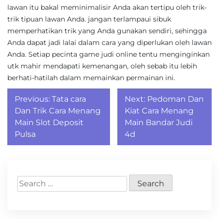
lawan itu bakal meminimalisir Anda akan tertipu oleh trik-
trik tipuan lawan Anda. jangan terlampaui sibuk
memperhatikan trik yang Anda gunakan sendiri, sehingga
Anda dapat jadi lalai dalam cara yang diperlukan oleh lawan
Anda. Setiap pecinta game judi online tentu menginginkan
utk mahir mendapati kemenangan, oleh sebab itu lebih
berhati-hatilah dalam memainkan permainan ini.
Post
Previous:
Tata cara
Next:
Pedoman Dan
navigation
Dan Trik Cara Menang
Kiat Cara Menang
Main Slot Deposit
Main Bandar Judi
Pulsa
4d
Search
for: