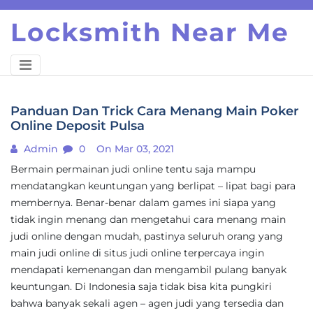
Skip
Locksmith Near Me
to
content
Panduan Dan Trick Cara Menang Main Poker
Online Deposit Pulsa
Admin
0
On Mar 03, 2021
Bermain permainan judi online tentu saja mampu
mendatangkan keuntungan yang berlipat – lipat bagi para
membernya. Benar-benar dalam games ini siapa yang
tidak ingin menang dan mengetahui cara menang main
judi online dengan mudah, pastinya seluruh orang yang
main judi online di situs judi online terpercaya ingin
mendapati kemenangan dan mengambil pulang banyak
keuntungan. Di Indonesia saja tidak bisa kita pungkiri
bahwa banyak sekali agen – agen judi yang tersedia dan