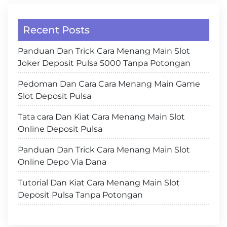
Recent Posts
Panduan Dan Trick Cara Menang Main Slot
Joker Deposit Pulsa 5000 Tanpa Potongan
Pedoman Dan Cara Cara Menang Main Game
Slot Deposit Pulsa
Tata cara Dan Kiat Cara Menang Main Slot
Online Deposit Pulsa
Panduan Dan Trick Cara Menang Main Slot
Online Depo Via Dana
Tutorial Dan Kiat Cara Menang Main Slot
Deposit Pulsa Tanpa Potongan