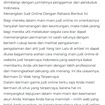
diimbangi dengan jumlahnya penggemar dari penduduk
Indonesia.
Menangkan Judi Online Dengan Rahasia Berikut Ini
Bagi mereka dalam main-main judi online ini orientasinya
hanyalah kemenangan dan keuntungan, maka tidak jarang
bagi mereka utk melakukan segala cara biar dapat
memenangkan permainan ini salah satunya dengan
berlatih cukup keras dan melihat pengalaman –
pengalaman dari ahli judi Yang lain Lalu di artikel ini dapat
diulas bagaimana arahan cara menang main judi online di
website judi terpercaya Indonesia yang pastinya bakal
membantu Anda utk bermain dengan lebih professional
dan meningkatkan peluang utk menang. Ini dia ulasannya.
Bermain Di Web Yang Terpercaya
Dalam bermain game judi online tentu saja Anda mesti
bermain di situs yang terpercaya, karena hal ini
menyangkut kejujuran dalam main-main dan keamanan
akun Anda. Kenapa Anda harus memilah – milih web yang
bakal Anda gunakan, ini karena banyaknya situs judi online