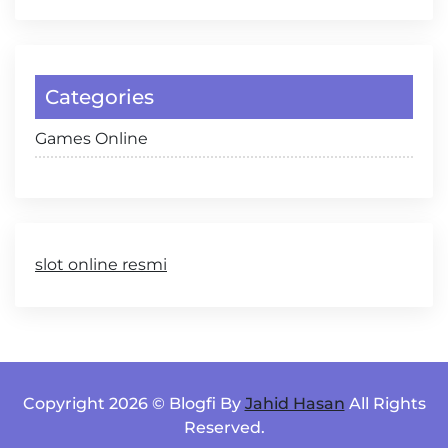
Categories
Games Online
slot online resmi
Copyright 2026 © Blogfi By
Jahid Hasan
All Rights
Reserved.