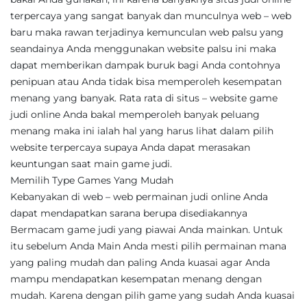
terpercaya yang sangat banyak dan munculnya web – web
baru maka rawan terjadinya kemunculan web palsu yang
seandainya Anda menggunakan website palsu ini maka
dapat memberikan dampak buruk bagi Anda contohnya
penipuan atau Anda tidak bisa memperoleh kesempatan
menang yang banyak. Rata rata di situs – website game
judi online Anda bakal memperoleh banyak peluang
menang maka ini ialah hal yang harus lihat dalam pilih
website terpercaya supaya Anda dapat merasakan
keuntungan saat main game judi.
Memilih Type Games Yang Mudah
Kebanyakan di web – web permainan judi online Anda
dapat mendapatkan sarana berupa disediakannya
Bermacam game judi yang piawai Anda mainkan. Untuk
itu sebelum Anda Main Anda mesti pilih permainan mana
yang paling mudah dan paling Anda kuasai agar Anda
mampu mendapatkan kesempatan menang dengan
mudah. Karena dengan pilih game yang sudah Anda kuasai