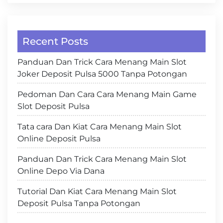
Recent Posts
Panduan Dan Trick Cara Menang Main Slot
Joker Deposit Pulsa 5000 Tanpa Potongan
Pedoman Dan Cara Cara Menang Main Game
Slot Deposit Pulsa
Tata cara Dan Kiat Cara Menang Main Slot
Online Deposit Pulsa
Panduan Dan Trick Cara Menang Main Slot
Online Depo Via Dana
Tutorial Dan Kiat Cara Menang Main Slot
Deposit Pulsa Tanpa Potongan