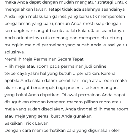
maka Anda dapat dengan mudah mengatur strategi untuk
mengalahkan lawan. Tetapi tidak ada salahnya seandainya
Anda ingin melakukan games yang baru utk memperoleh
pengalaman yang baru, namun Anda mesti siap dengan
kemungkinan sangat buruk adalah kalah. Jadi seandainya
Anda orientasinya utk menang dan memperoleh untung
mungkin main di permainan yang sudah Anda kuasai yaitu
solusinya.
Memilih Meja Permainan Secara Tepat
Pilih meja atau room pada permainan judi online
terpercaya yakni hal yang butuh diperhatikan. Karena
apabila Anda salah dalam pemilihan meja atau room maka
akan sangat berdampak bagi prosentase kemenangan
yang bakal Anda dapatkan. Di awal permainan Anda dapat
disuguhkan dengan beragam macam pilihan room atau
meja yang sudah disediakan, Anda tinggal pilih mana room
atau meja yang serasi buat Anda gunakan.
Saksikan Trick Lawan
Dengan cara memperhatikan cara yang digunakan oleh