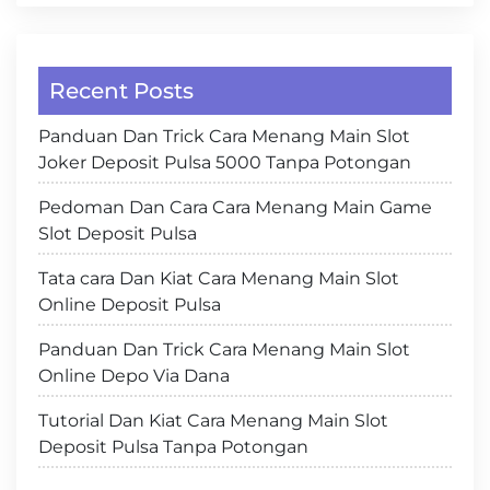
Recent Posts
Panduan Dan Trick Cara Menang Main Slot
Joker Deposit Pulsa 5000 Tanpa Potongan
Pedoman Dan Cara Cara Menang Main Game
Slot Deposit Pulsa
Tata cara Dan Kiat Cara Menang Main Slot
Online Deposit Pulsa
Panduan Dan Trick Cara Menang Main Slot
Online Depo Via Dana
Tutorial Dan Kiat Cara Menang Main Slot
Deposit Pulsa Tanpa Potongan