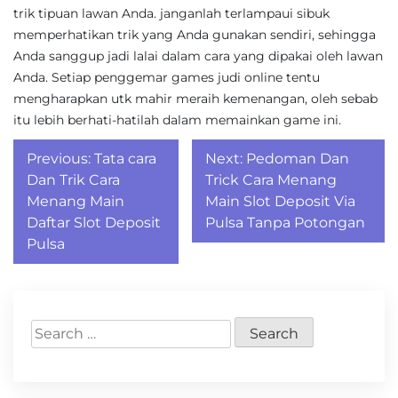
trik tipuan lawan Anda. janganlah terlampaui sibuk
memperhatikan trik yang Anda gunakan sendiri, sehingga
Anda sanggup jadi lalai dalam cara yang dipakai oleh lawan
Anda. Setiap penggemar games judi online tentu
mengharapkan utk mahir meraih kemenangan, oleh sebab
itu lebih berhati-hatilah dalam memainkan game ini.
Post
Previous:
Tata cara
Next:
Pedoman Dan
navigation
Dan Trik Cara
Trick Cara Menang
Menang Main
Main Slot Deposit Via
Daftar Slot Deposit
Pulsa Tanpa Potongan
Pulsa
Search
for: