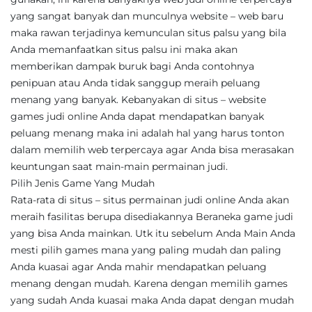
yang sangat banyak dan munculnya website – web baru
maka rawan terjadinya kemunculan situs palsu yang bila
Anda memanfaatkan situs palsu ini maka akan
memberikan dampak buruk bagi Anda contohnya
penipuan atau Anda tidak sanggup meraih peluang
menang yang banyak. Kebanyakan di situs – website
games judi online Anda dapat mendapatkan banyak
peluang menang maka ini adalah hal yang harus tonton
dalam memilih web terpercaya agar Anda bisa merasakan
keuntungan saat main-main permainan judi.
Pilih Jenis Game Yang Mudah
Rata-rata di situs – situs permainan judi online Anda akan
meraih fasilitas berupa disediakannya Beraneka game judi
yang bisa Anda mainkan. Utk itu sebelum Anda Main Anda
mesti pilih games mana yang paling mudah dan paling
Anda kuasai agar Anda mahir mendapatkan peluang
menang dengan mudah. Karena dengan memilih games
yang sudah Anda kuasai maka Anda dapat dengan mudah