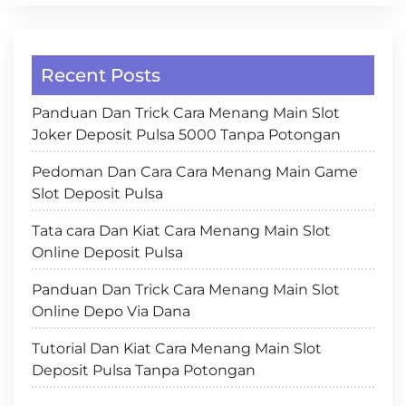
Recent Posts
Panduan Dan Trick Cara Menang Main Slot
Joker Deposit Pulsa 5000 Tanpa Potongan
Pedoman Dan Cara Cara Menang Main Game
Slot Deposit Pulsa
Tata cara Dan Kiat Cara Menang Main Slot
Online Deposit Pulsa
Panduan Dan Trick Cara Menang Main Slot
Online Depo Via Dana
Tutorial Dan Kiat Cara Menang Main Slot
Deposit Pulsa Tanpa Potongan