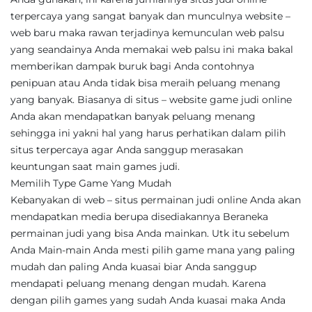
terpercaya yang sangat banyak dan munculnya website –
web baru maka rawan terjadinya kemunculan web palsu
yang seandainya Anda memakai web palsu ini maka bakal
memberikan dampak buruk bagi Anda contohnya
penipuan atau Anda tidak bisa meraih peluang menang
yang banyak. Biasanya di situs – website game judi online
Anda akan mendapatkan banyak peluang menang
sehingga ini yakni hal yang harus perhatikan dalam pilih
situs terpercaya agar Anda sanggup merasakan
keuntungan saat main games judi.
Memilih Type Game Yang Mudah
Kebanyakan di web – situs permainan judi online Anda akan
mendapatkan media berupa disediakannya Beraneka
permainan judi yang bisa Anda mainkan. Utk itu sebelum
Anda Main-main Anda mesti pilih game mana yang paling
mudah dan paling Anda kuasai biar Anda sanggup
mendapati peluang menang dengan mudah. Karena
dengan pilih games yang sudah Anda kuasai maka Anda