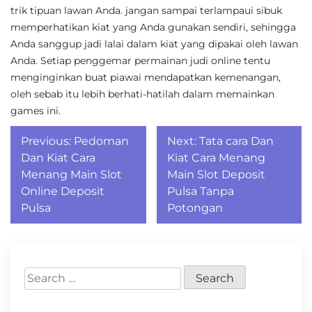
trik tipuan lawan Anda. jangan sampai terlampaui sibuk
memperhatikan kiat yang Anda gunakan sendiri, sehingga
Anda sanggup jadi lalai dalam kiat yang dipakai oleh lawan
Anda. Setiap penggemar permainan judi online tentu
menginginkan buat piawai mendapatkan kemenangan,
oleh sebab itu lebih berhati-hatilah dalam memainkan
games ini.
Post
Previous:
Pedoman
Next:
Tata cara Dan
navigation
Dan Kiat Cara
Kiat Cara Menang
Menang Main Slot
Main Slot Deposit
Online Deposit
Pulsa Tanpa
Pulsa
Potongan
Search
for: