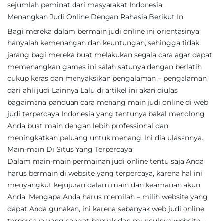
sejumlah peminat dari masyarakat Indonesia.
Menangkan Judi Online Dengan Rahasia Berikut Ini
Bagi mereka dalam bermain judi online ini orientasinya
hanyalah kemenangan dan keuntungan, sehingga tidak
jarang bagi mereka buat melakukan segala cara agar dapat
memenangkan games ini salah satunya dengan berlatih
cukup keras dan menyaksikan pengalaman – pengalaman
dari ahli judi Lainnya Lalu di artikel ini akan diulas
bagaimana panduan cara menang main judi online di web
judi terpercaya Indonesia yang tentunya bakal menolong
Anda buat main dengan lebih professional dan
meningkatkan peluang untuk menang. Ini dia ulasannya.
Main-main Di Situs Yang Terpercaya
Dalam main-main permainan judi online tentu saja Anda
harus bermain di website yang terpercaya, karena hal ini
menyangkut kejujuran dalam main dan keamanan akun
Anda. Mengapa Anda harus memilah – milih website yang
dapat Anda gunakan, ini karena sebanyak web judi online
terpercaya yang sangat banyak dan munculnya website –