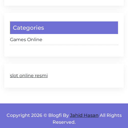
Categories
Games Online
slot online resmi
Copyright 2026 © Blogfi By
Jahid Hasan
All Rights
Reserved.