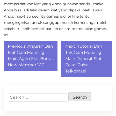
memperhatikan kiat yang Anda gunakan sendiri, maka
Anda bisa jadi lalai dalam kiat yang dipakai oleh lawan
Anda. Tiap-tiap pecinta games judi online tentu
menginginkan untuk sanggup meraih kemenangan, oleh
sebab itu lebih berhati-hatilah dalam memainkan games
ini.
Post
Previous:
Anjuran Dan
Next:
Tutorial Dan
navigation
Kiat Cara Menang
Trik Cara Menang
Main Agen Slot Bonus
Main Deposit Slot
New Member 100
Pakai Pulsa
Telkomsel
Search
for: