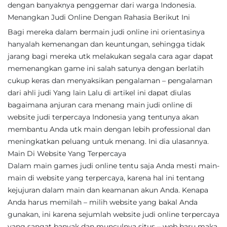
dengan banyaknya penggemar dari warga Indonesia.
Menangkan Judi Online Dengan Rahasia Berikut Ini
Bagi mereka dalam bermain judi online ini orientasinya
hanyalah kemenangan dan keuntungan, sehingga tidak
jarang bagi mereka utk melakukan segala cara agar dapat
memenangkan game ini salah satunya dengan berlatih
cukup keras dan menyaksikan pengalaman – pengalaman
dari ahli judi Yang lain Lalu di artikel ini dapat diulas
bagaimana anjuran cara menang main judi online di
website judi terpercaya Indonesia yang tentunya akan
membantu Anda utk main dengan lebih professional dan
meningkatkan peluang untuk menang. Ini dia ulasannya.
Main Di Website Yang Terpercaya
Dalam main games judi online tentu saja Anda mesti main-
main di website yang terpercaya, karena hal ini tentang
kejujuran dalam main dan keamanan akun Anda. Kenapa
Anda harus memilah – milih website yang bakal Anda
gunakan, ini karena sejumlah website judi online terpercaya
yang sangat banyak dan munculnya situs – web baru maka