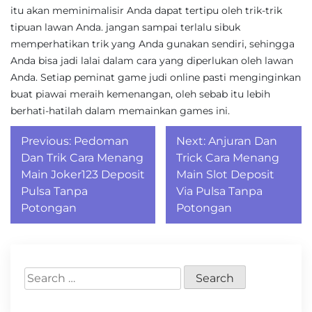
itu akan meminimalisir Anda dapat tertipu oleh trik-trik
tipuan lawan Anda. jangan sampai terlalu sibuk
memperhatikan trik yang Anda gunakan sendiri, sehingga
Anda bisa jadi lalai dalam cara yang diperlukan oleh lawan
Anda. Setiap peminat game judi online pasti menginginkan
buat piawai meraih kemenangan, oleh sebab itu lebih
berhati-hatilah dalam memainkan games ini.
Post
Previous:
Pedoman
Next:
Anjuran Dan
navigation
Dan Trik Cara Menang
Trick Cara Menang
Main Joker123 Deposit
Main Slot Deposit
Pulsa Tanpa
Via Pulsa Tanpa
Potongan
Potongan
Search
for: