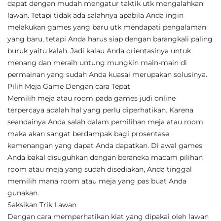
dapat dengan mudah mengatur taktik utk mengalahkan
lawan. Tetapi tidak ada salahnya apabila Anda ingin
melakukan games yang baru utk mendapati pengalaman
yang baru, tetapi Anda harus siap dengan barangkali paling
buruk yaitu kalah. Jadi kalau Anda orientasinya untuk
menang dan meraih untung mungkin main-main di
permainan yang sudah Anda kuasai merupakan solusinya.
Pilih Meja Game Dengan cara Tepat
Memilih meja atau room pada games judi online
terpercaya adalah hal yang perlu diperhatikan. Karena
seandainya Anda salah dalam pemilihan meja atau room
maka akan sangat berdampak bagi prosentase
kemenangan yang dapat Anda dapatkan. Di awal games
Anda bakal disuguhkan dengan beraneka macam pilihan
room atau meja yang sudah disediakan, Anda tinggal
memilih mana room atau meja yang pas buat Anda
gunakan.
Saksikan Trik Lawan
Dengan cara memperhatikan kiat yang dipakai oleh lawan