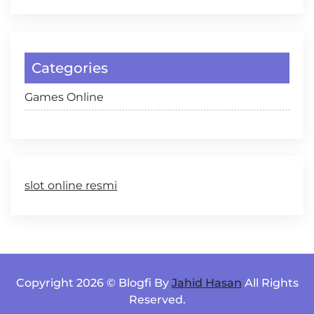
Categories
Games Online
slot online resmi
Copyright 2026 © Blogfi By
Jahid Hasan
All Rights
Reserved.