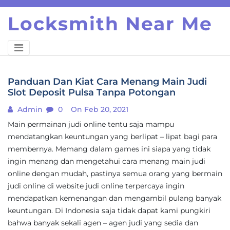
Skip
Locksmith Near Me
to
content
Panduan Dan Kiat Cara Menang Main Judi
Slot Deposit Pulsa Tanpa Potongan
Admin
0
On Feb 20, 2021
Main permainan judi online tentu saja mampu
mendatangkan keuntungan yang berlipat – lipat bagi para
membernya. Memang dalam games ini siapa yang tidak
ingin menang dan mengetahui cara menang main judi
online dengan mudah, pastinya semua orang yang bermain
judi online di website judi online terpercaya ingin
mendapatkan kemenangan dan mengambil pulang banyak
keuntungan. Di Indonesia saja tidak dapat kami pungkiri
bahwa banyak sekali agen – agen judi yang sedia dan