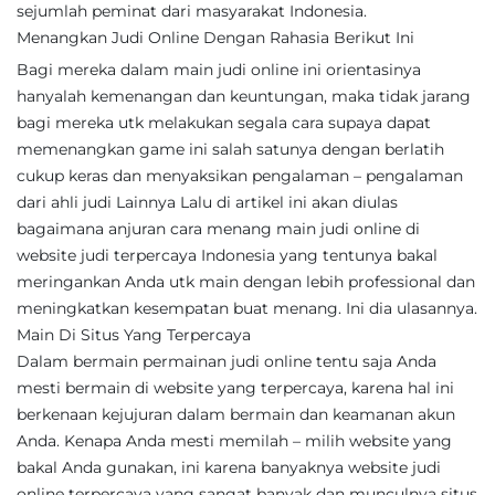
sejumlah peminat dari masyarakat Indonesia.
Menangkan Judi Online Dengan Rahasia Berikut Ini
Bagi mereka dalam main judi online ini orientasinya
hanyalah kemenangan dan keuntungan, maka tidak jarang
bagi mereka utk melakukan segala cara supaya dapat
memenangkan game ini salah satunya dengan berlatih
cukup keras dan menyaksikan pengalaman – pengalaman
dari ahli judi Lainnya Lalu di artikel ini akan diulas
bagaimana anjuran cara menang main judi online di
website judi terpercaya Indonesia yang tentunya bakal
meringankan Anda utk main dengan lebih professional dan
meningkatkan kesempatan buat menang. Ini dia ulasannya.
Main Di Situs Yang Terpercaya
Dalam bermain permainan judi online tentu saja Anda
mesti bermain di website yang terpercaya, karena hal ini
berkenaan kejujuran dalam bermain dan keamanan akun
Anda. Kenapa Anda mesti memilah – milih website yang
bakal Anda gunakan, ini karena banyaknya website judi
online terpercaya yang sangat banyak dan munculnya situs