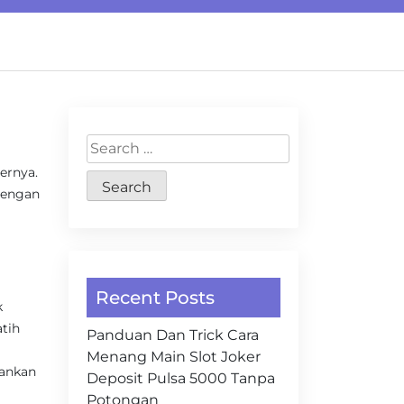
Search
for:
ernya.
dengan
Recent Posts
k
tih
Panduan Dan Trick Cara
Menang Main Slot Joker
gankan
Deposit Pulsa 5000 Tanpa
Potongan