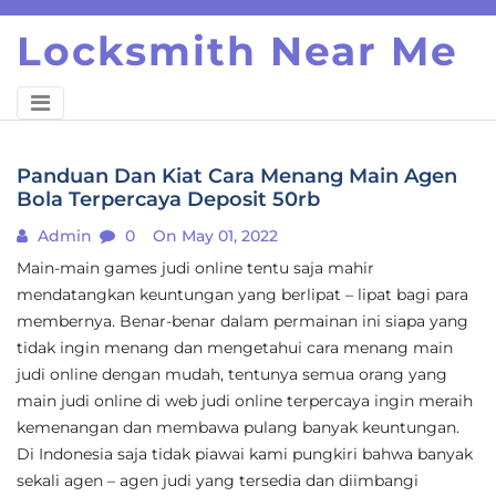
Skip
Locksmith Near Me
to
content
Panduan Dan Kiat Cara Menang Main Agen
Bola Terpercaya Deposit 50rb
Admin
0
On May 01, 2022
Main-main games judi online tentu saja mahir
mendatangkan keuntungan yang berlipat – lipat bagi para
membernya. Benar-benar dalam permainan ini siapa yang
tidak ingin menang dan mengetahui cara menang main
judi online dengan mudah, tentunya semua orang yang
main judi online di web judi online terpercaya ingin meraih
kemenangan dan membawa pulang banyak keuntungan.
Di Indonesia saja tidak piawai kami pungkiri bahwa banyak
sekali agen – agen judi yang tersedia dan diimbangi