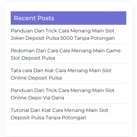
Recent Posts
Panduan Dan Trick Cara Menang Main Slot
Joker Deposit Pulsa 5000 Tanpa Potongan
Pedoman Dan Cara Cara Menang Main Game
Slot Deposit Pulsa
Tata cara Dan Kiat Cara Menang Main Slot
Online Deposit Pulsa
Panduan Dan Trick Cara Menang Main Slot
Online Depo Via Dana
Tutorial Dan Kiat Cara Menang Main Slot
Deposit Pulsa Tanpa Potongan