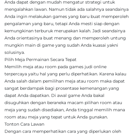
Anda dapat dengan mudah mengatur strategi untuk
mengalahkan lawan. Namun tidak ada salahnya seandainya
Anda ingin melakukan games yang baru buat memperoleh
pengalaman yang baru, tetapi Anda mesti siap dengan
kemungkinan terburuk merupakan kalah. Jadi seandainya
Anda orientasinya buat menang dan memperoleh untung
mungkin main di game yang sudah Anda kuasai yakni
solusinya.
Pilih Meja Permainan Secara Tepat
Memilih meja atau room pada games judi online
terpercaya yaitu hal yang perlu diperhatikan. Karena kalau
Anda salah dalam pemilihan meja atau room maka dapat
sangat berdampak bagi prosentase kemenangan yang
dapat Anda dapatkan. Di awal game Anda bakal
disuguhkan dengan beraneka macam pilihan room atau
meja yang sudah disediakan, Anda tinggal memilih mana
room atau meja yang tepat untuk Anda gunakan.
Tonton Cara Lawan
Dengan cara memperhatikan cara yang diperlukan oleh