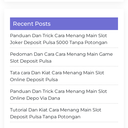
Recent Posts
Panduan Dan Trick Cara Menang Main Slot
Joker Deposit Pulsa 5000 Tanpa Potongan
Pedoman Dan Cara Cara Menang Main Game
Slot Deposit Pulsa
Tata cara Dan Kiat Cara Menang Main Slot
Online Deposit Pulsa
Panduan Dan Trick Cara Menang Main Slot
Online Depo Via Dana
Tutorial Dan Kiat Cara Menang Main Slot
Deposit Pulsa Tanpa Potongan