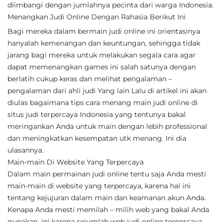
diimbangi dengan jumlahnya pecinta dari warga Indonesia.
Menangkan Judi Online Dengan Rahasia Berikut Ini
Bagi mereka dalam bermain judi online ini orientasinya
hanyalah kemenangan dan keuntungan, sehingga tidak
jarang bagi mereka untuk melakukan segala cara agar
dapat memenangkan games ini salah satunya dengan
berlatih cukup keras dan melihat pengalaman –
pengalaman dari ahli judi Yang lain Lalu di artikel ini akan
diulas bagaimana tips cara menang main judi online di
situs judi terpercaya Indonesia yang tentunya bakal
meringankan Anda untuk main dengan lebih professional
dan meningkatkan kesempatan utk menang. Ini dia
ulasannya.
Main-main Di Website Yang Terpercaya
Dalam main permainan judi online tentu saja Anda mesti
main-main di website yang terpercaya, karena hal ini
tentang kejujuran dalam main dan keamanan akun Anda.
Kenapa Anda mesti memilah – milih web yang bakal Anda
gunakan, ini karena sejumlah web judi online terpercaya