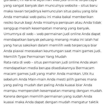
yang sangat banyak dan munculnya website – situs baru
maka rawan terjadinya kemunculan situs palsu yang bila
Anda memakai web palsu ini maka bakal memberikan
resiko buruk bagi Anda misalnya penipuan atau Anda tidak
sanggup meraih kesempatan menang yang banyak.
Umumnya di web – web permainan judi online Anda dapat
mendapatkan banyak peluang menang maka ini ialah hal
yang harus saksikan dalam memilih web terpercaya biar
Anda piawai merasakan keuntungan saat main games judi.
Memilih Type Permainan Yang Mudah
Rata-rata di web – situs permainan judi online Anda akan
mendapatkan media berupa disediakannya Bermacam
macam games judi yang mahir Anda mainkan. Utk itu
sebelum Anda Main-main Anda mesti pilih games mana
yang paling mudah dan paling Anda kuasai biar Anda
mampu memperoleh kesempatan menang dengan mudah.
Karena dengan memilih permainan yang sudah Anda
kuasai maka Anda dapat dengan mudah mengatur taktik