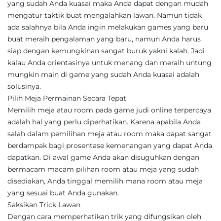
yang sudah Anda kuasai maka Anda dapat dengan mudah
mengatur taktik buat mengalahkan lawan. Namun tidak
ada salahnya bila Anda ingin melakukan games yang baru
buat meraih pengalaman yang baru, namun Anda harus
siap dengan kemungkinan sangat buruk yakni kalah. Jadi
kalau Anda orientasinya untuk menang dan meraih untung
mungkin main di game yang sudah Anda kuasai adalah
solusinya.
Pilih Meja Permainan Secara Tepat
Memilih meja atau room pada game judi online terpercaya
adalah hal yang perlu diperhatikan. Karena apabila Anda
salah dalam pemilihan meja atau room maka dapat sangat
berdampak bagi prosentase kemenangan yang dapat Anda
dapatkan. Di awal game Anda akan disuguhkan dengan
bermacam macam pilihan room atau meja yang sudah
disediakan, Anda tinggal memilih mana room atau meja
yang sesuai buat Anda gunakan.
Saksikan Trick Lawan
Dengan cara memperhatikan trik yang difungsikan oleh