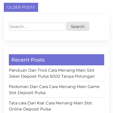
Posts
OLDER POSTS
navigation
Search
for:
Recent Posts
Panduan Dan Trick Cara Menang Main Slot
Joker Deposit Pulsa 5000 Tanpa Potongan
Pedoman Dan Cara Cara Menang Main Game
Slot Deposit Pulsa
Tata cara Dan Kiat Cara Menang Main Slot
Online Deposit Pulsa