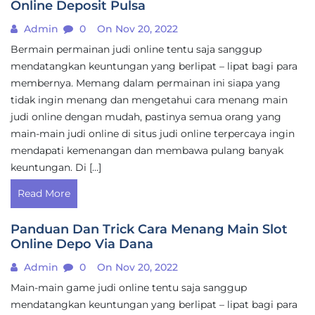
Online Deposit Pulsa
Admin
0
On Nov 20, 2022
Bermain permainan judi online tentu saja sanggup
mendatangkan keuntungan yang berlipat – lipat bagi para
membernya. Memang dalam permainan ini siapa yang
tidak ingin menang dan mengetahui cara menang main
judi online dengan mudah, pastinya semua orang yang
main-main judi online di situs judi online terpercaya ingin
mendapati kemenangan dan membawa pulang banyak
keuntungan. Di […]
Read More
Panduan Dan Trick Cara Menang Main Slot
Online Depo Via Dana
Admin
0
On Nov 20, 2022
Main-main game judi online tentu saja sanggup
mendatangkan keuntungan yang berlipat – lipat bagi para