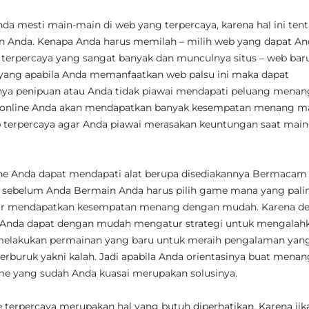
da mesti main-main di web yang terpercaya, karena hal ini ten
n Anda. Kenapa Anda harus memilah – milih web yang dapat An
ne terpercaya yang sangat banyak dan munculnya situs – web bar
yang apabila Anda memanfaatkan web palsu ini maka dapat
a penipuan atau Anda tidak piawai mendapati peluang menan
udi online Anda akan mendapatkan banyak kesempatan menang ma
b terpercaya agar Anda piawai merasakan keuntungan saat mai
nline Anda dapat mendapati alat berupa disediakannya Bermacam
u sebelum Anda Bermain Anda harus pilih game mana yang pali
hir mendapatkan kesempatan menang dengan mudah. Karena d
a Anda dapat dengan mudah mengatur strategi untuk mengalah
in melakukan permainan yang baru untuk meraih pengalaman yang
rburuk yakni kalah. Jadi apabila Anda orientasinya buat menan
 yang sudah Anda kuasai merupakan solusinya.
 terpercaya merupakan hal yang butuh diperhatikan. Karena jik