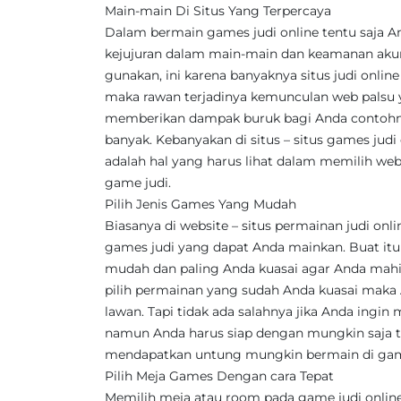
Main-main Di Situs Yang Terpercaya
Dalam bermain games judi online tentu saja An
kejujuran dalam main-main dan keamanan aku
gunakan, ini karena banyaknya situs judi onli
maka rawan terjadinya kemunculan web palsu 
memberikan dampak buruk bagi Anda contohny
banyak. Kebanyakan di situs – situs games j
adalah hal yang harus lihat dalam memilih we
game judi.
Pilih Jenis Games Yang Mudah
Biasanya di website – situs permainan judi o
games judi yang dapat Anda mainkan. Buat it
mudah dan paling Anda kuasai agar Anda ma
pilih permainan yang sudah Anda kuasai mak
lawan. Tapi tidak ada salahnya jika Anda ing
namun Anda harus siap dengan mungkin saja te
mendapatkan untung mungkin bermain di game
Pilih Meja Games Dengan cara Tepat
Memilih meja atau room pada game judi online