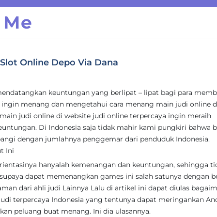
 Me
Slot Online Depo Via Dana
endatangkan keuntungan yang berlipat – lipat bagi para memb
 ingin menang dan mengetahui cara menang main judi online 
in judi online di website judi online terpercaya ingin meraih
tungan. Di Indonesia saja tidak mahir kami pungkiri bahwa 
imbangi dengan jumlahnya penggemar dari penduduk Indonesia.
 Ini
orientasinya hanyalah kemenangan dan keuntungan, sehingga ti
a supaya dapat memenangkan games ini salah satunya dengan be
n dari ahli judi Lainnya Lalu di artikel ini dapat diulas bagai
 judi terpercaya Indonesia yang tentunya dapat meringankan An
kan peluang buat menang. Ini dia ulasannya.