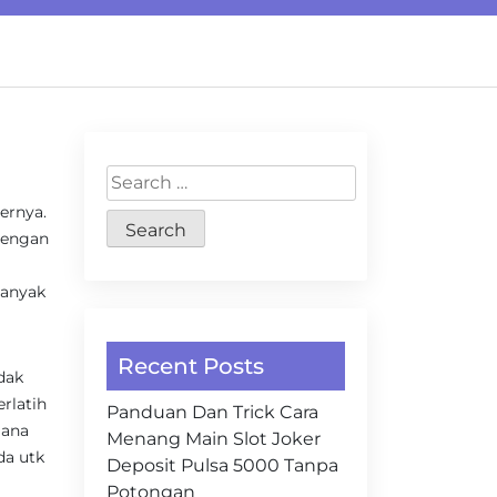
Search
for:
ernya.
dengan
banyak
Recent Posts
dak
rlatih
Panduan Dan Trick Cara
mana
Menang Main Slot Joker
da utk
Deposit Pulsa 5000 Tanpa
Potongan