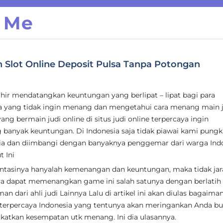
 Me
 Slot Online Deposit Pulsa Tanpa Potongan
hir mendatangkan keuntungan yang berlipat – lipat bagi para
 yang tidak ingin menang dan mengetahui cara menang main j
ng bermain judi online di situs judi online terpercaya ingin
yak keuntungan. Di Indonesia saja tidak piawai kami pungki
dia dan diimbangi dengan banyaknya penggemar dari warga Indo
 Ini
ientasinya hanyalah kemenangan dan keuntungan, maka tidak ja
ya dapat memenangkan game ini salah satunya dengan berlatih
dari ahli judi Lainnya Lalu di artikel ini akan diulas bagaiman
di terpercaya Indonesia yang tentunya akan meringankan Anda bu
katkan kesempatan utk menang. Ini dia ulasannya.