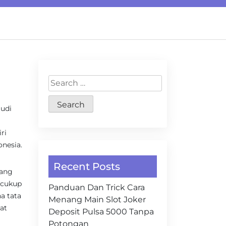
Search
for:
udi
ri
nesia.
Recent Posts
rang
 cukup
Panduan Dan Trick Cara
a tata
Menang Main Slot Joker
at
Deposit Pulsa 5000 Tanpa
Potongan