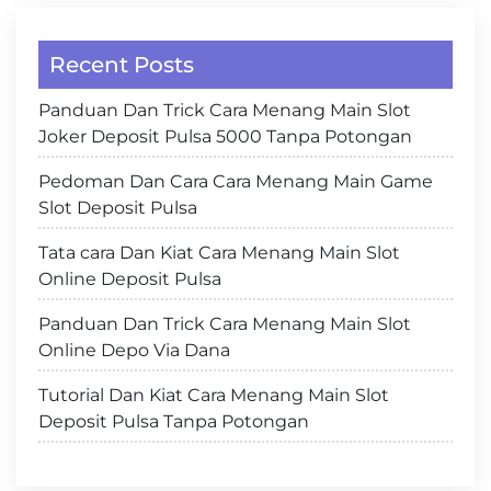
Recent Posts
Panduan Dan Trick Cara Menang Main Slot
Joker Deposit Pulsa 5000 Tanpa Potongan
Pedoman Dan Cara Cara Menang Main Game
Slot Deposit Pulsa
Tata cara Dan Kiat Cara Menang Main Slot
Online Deposit Pulsa
Panduan Dan Trick Cara Menang Main Slot
Online Depo Via Dana
Tutorial Dan Kiat Cara Menang Main Slot
Deposit Pulsa Tanpa Potongan