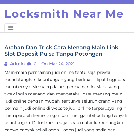
Skip
Locksmith Near Me
to
content
Arahan Dan Trick Cara Menang Main Link
Slot Deposit Pulsa Tanpa Potongan
Admin
0
On Mar 24, 2021
Main-main permainan judi online tentu saja piawai
mendatangkan keuntungan yang berlipat – lipat bagi para
membernya. Memang dalam permainan ini siapa yang
tidak ingin menang dan mengetahui cara menang main
judi online dengan mudah, tentunya seluruh orang yang
bermain judi online di website judi online terpercaya ingin
memperoleh kemenangan dan mengambil pulang banyak
keuntungan. Di Indonesia saja tidak mahir kami pungkiri
bahwa banyak sekali agen – agen judi yang sedia dan