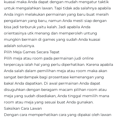
kuasai maka Anda dapat dengan mudah mengatur taktik
untuk mengalahkan lawan. Tapi tidak ada salahnya apabila
Anda ingin melakukan permainan yang baru buat meraih
pengalaman yang baru, namun Anda mesti siap dengan
bisa jadi terburuk yaitu kalah. Jadi apabila Anda
orientasinya utk menang dan memperoleh untung
mungkin bermain di games yang sudah Anda kuasai
adalah solusinya.
Pilih Meja Games Secara Tepat
Pilih meja atau room pada permainan judi online
terpercaya ialah hal yang perlu diperhatikan. Karena apabila
Anda salah dalam pemilihan meja atau room maka akan
sangat berdampak bagi prosentase kemenangan yang
bakal Anda dapatkan. Di awal permainan Anda dapat
disuguhkan dengan beragam macam pilihan room atau
meja yang sudah disediakan, Anda tinggal memilih mana
room atau meja yang sesuai buat Anda gunakan.
Saksikan Cara Lawan
Dengan cara memperhatikan cara yang dipakai oleh lawan