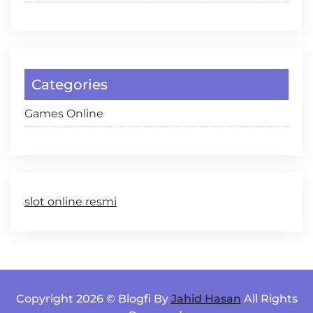
Categories
Games Online
slot online resmi
Copyright 2026 © Blogfi By
Jahid Hasan
All Rights