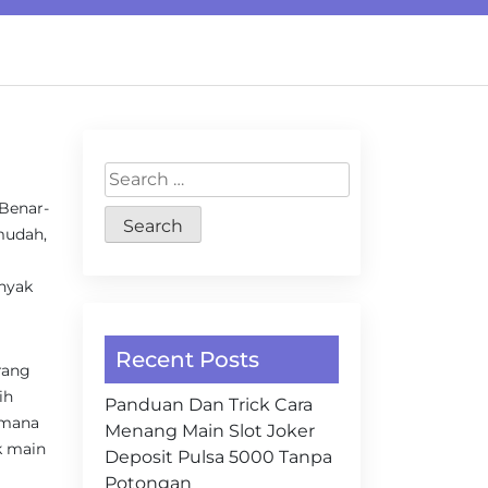
Search
for:
 Benar-
mudah,
nyak
Recent Posts
rang
ih
Panduan Dan Trick Cara
aimana
Menang Main Slot Joker
k main
Deposit Pulsa 5000 Tanpa
Potongan