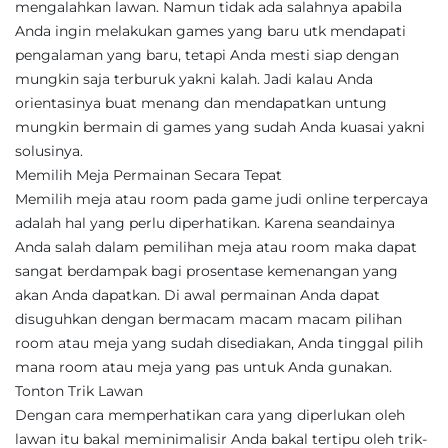
mengalahkan lawan. Namun tidak ada salahnya apabila
Anda ingin melakukan games yang baru utk mendapati
pengalaman yang baru, tetapi Anda mesti siap dengan
mungkin saja terburuk yakni kalah. Jadi kalau Anda
orientasinya buat menang dan mendapatkan untung
mungkin bermain di games yang sudah Anda kuasai yakni
solusinya.
Memilih Meja Permainan Secara Tepat
Memilih meja atau room pada game judi online terpercaya
adalah hal yang perlu diperhatikan. Karena seandainya
Anda salah dalam pemilihan meja atau room maka dapat
sangat berdampak bagi prosentase kemenangan yang
akan Anda dapatkan. Di awal permainan Anda dapat
disuguhkan dengan bermacam macam macam pilihan
room atau meja yang sudah disediakan, Anda tinggal pilih
mana room atau meja yang pas untuk Anda gunakan.
Tonton Trik Lawan
Dengan cara memperhatikan cara yang diperlukan oleh
lawan itu bakal meminimalisir Anda bakal tertipu oleh trik-