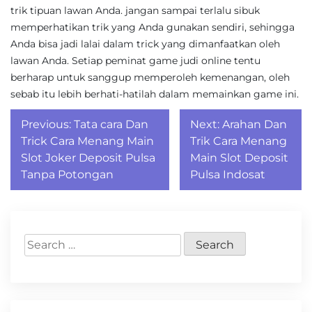
trik tipuan lawan Anda. jangan sampai terlalu sibuk
memperhatikan trik yang Anda gunakan sendiri, sehingga
Anda bisa jadi lalai dalam trick yang dimanfaatkan oleh
lawan Anda. Setiap peminat game judi online tentu
berharap untuk sanggup memperoleh kemenangan, oleh
sebab itu lebih berhati-hatilah dalam memainkan game ini.
Post
Previous:
Tata cara Dan
Next:
Arahan Dan
navigation
Trick Cara Menang Main
Trik Cara Menang
Slot Joker Deposit Pulsa
Main Slot Deposit
Tanpa Potongan
Pulsa Indosat
Search
for: