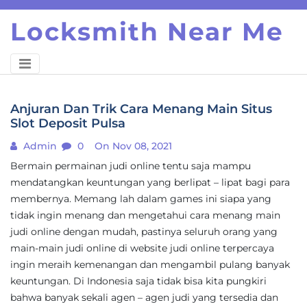
Skip
Locksmith Near Me
to
content
Anjuran Dan Trik Cara Menang Main Situs
Slot Deposit Pulsa
Admin
0
On Nov 08, 2021
Bermain permainan judi online tentu saja mampu
mendatangkan keuntungan yang berlipat – lipat bagi para
membernya. Memang lah dalam games ini siapa yang
tidak ingin menang dan mengetahui cara menang main
judi online dengan mudah, pastinya seluruh orang yang
main-main judi online di website judi online terpercaya
ingin meraih kemenangan dan mengambil pulang banyak
keuntungan. Di Indonesia saja tidak bisa kita pungkiri
bahwa banyak sekali agen – agen judi yang tersedia dan