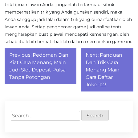
trik tipuan lawan Anda. janganlah terlampaui sibuk
memperhatikan trik yang Anda gunakan sendiri, maka
Anda sanggup jadi lalai dalam trik yang dimanfaatkan oleh
lawan Anda. Setiap penggemar game judi online tentu
mengharapkan buat piawai mendapati kemenangan, oleh
sebab itu lebih berhati-hatilah dalam memainkan game ini.
Post
Previous:
Pedoman Dan
Next:
Panduan
navigation
Kiat Cara Menang Main
Dan Trik Cara
Judi Slot Deposit Pulsa
Menang Main
Tanpa Potongan
Cara Daftar
Joker123
Search
for: