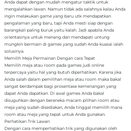
Anda dapat dengan mudah mengatur taktik untuk
mengalahkan lawan. Namun tidak ada salahnya kalau Anda
ingin melakukan game yang baru utk mendapatkan
pengalaman yang baru, tapi Anda mesti siap dengan
barangkali paling buruk yaitu kalah. Jadi apabila Anda
orientasinya untuk menang dan mendapati untung
mungkin bermain di games yang sudah Anda kuasai ialah
solusinya.
Memilih Meja Permainan Dengan cara Tepat
Memilih meja atau room pada games judi online
terpercaya yaitu hal yang butuh diperhatikan. Karena jika
Anda salah dalam pemilihan meja atau room maka bakal
sangat berdampak bagi prosentase kemenangan yang
dapat Anda dapatkan. Di awal games Anda bakal
disuguhkan dengan beraneka macam pilihan room atau
meja yang sudah disediakan, Anda tinggal memilih mana
room atau meja yang tepat untuk Anda gunakan.
Perhatikan Trik Lawan
Dengan cara memperhatikan trik yang digunakan oleh