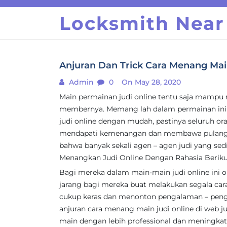
Skip
Locksmith Near
to
content
Anjuran Dan Trick Cara Menang Mai
Admin
0
On May 28, 2020
Main permainan judi online tentu saja mampu 
membernya. Memang lah dalam permainan ini 
judi online dengan mudah, pastinya seluruh ora
mendapati kemenangan dan membawa pulang ban
bahwa banyak sekali agen – agen judi yang se
Menangkan Judi Online Dengan Rahasia Berikut
Bagi mereka dalam main-main judi online ini 
jarang bagi mereka buat melakukan segala ca
cukup keras dan menonton pengalaman – pengala
anjuran cara menang main judi online di web 
main dengan lebih professional dan meningkat