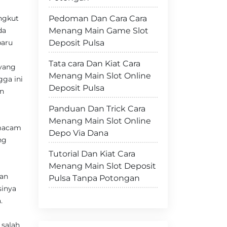
Pedoman Dan Cara Cara
ngkut
Menang Main Game Slot
da
Deposit Pulsa
baru
Tata cara Dan Kiat Cara
 yang
Menang Main Slot Online
gga ini
Deposit Pulsa
in
Panduan Dan Trick Cara
Menang Main Slot Online
 macam
Depo Via Dana
ng
Tutorial Dan Kiat Cara
Menang Main Slot Deposit
kan
Pulsa Tanpa Potongan
sinya
.
 salah