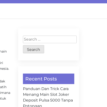
Search
for:
main
ri
nesia.
Recent Posts
dak
atih
Panduan Dan Trick Cara
aimana
Menang Main Slot Joker
ntuk
Deposit Pulsa 5000 Tanpa
Potongan