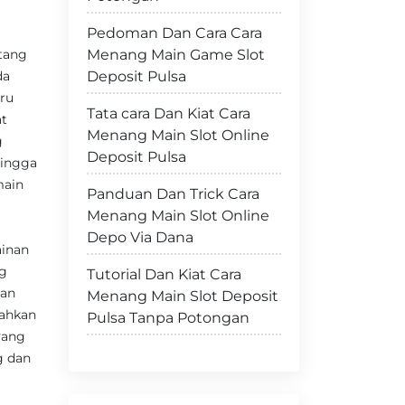
Pedoman Dan Cara Cara
Menang Main Game Slot
ntang
Deposit Pulsa
da
aru
Tata cara Dan Kiat Cara
at
Menang Main Slot Online
g
Deposit Pulsa
hingga
main
Panduan Dan Trick Cara
Menang Main Slot Online
Depo Via Dana
ainan
ng
Tutorial Dan Kiat Cara
gan
Menang Main Slot Deposit
lahkan
Pulsa Tanpa Potongan
yang
g dan