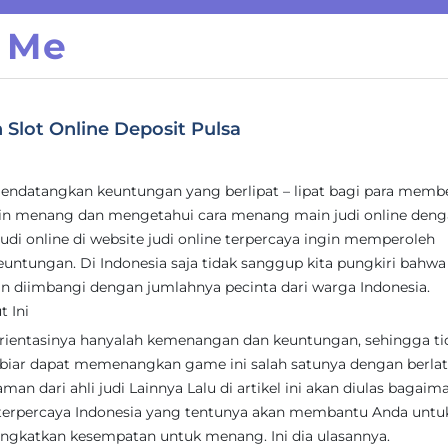
 Me
Slot Online Deposit Pulsa
 mendatangkan keuntungan yang berlipat – lipat bagi para memb
gin menang dan mengetahui cara menang main judi online den
di online di website judi online terpercaya ingin memperoleh
tungan. Di Indonesia saja tidak sanggup kita pungkiri bahwa
dan diimbangi dengan jumlahnya pecinta dari warga Indonesia.
 Ini
orientasinya hanyalah kemenangan dan keuntungan, sehingga ti
 biar dapat memenangkan game ini salah satunya dengan berlat
n dari ahli judi Lainnya Lalu di artikel ini akan diulas bagaim
di terpercaya Indonesia yang tentunya akan membantu Anda untu
ngkatkan kesempatan untuk menang. Ini dia ulasannya.