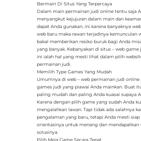
Bermain Di Situs Yang Terpercaya
Dalam main permainan judi online tentu saja An
menyangkut kejujuran dalam main dan keaman
dapat Anda gunakan, ini karena banyaknya web 
web baru maka rawan terjadinya kemunculan w
bakal memberikan resiko buruk bagi Anda mis
yang banyak. Kebanyakan di situs – web game
ini ialah hal yang mesti lihat dalam pilih we
permainan judi.
Memilih Type Games Yang Mudah
Umumnya di web – web permainan judi online
games judi yang piawai Anda mainkan. Buat 
paling mudah dan paling Anda kuasai supa
Karena dengan pilih game yang sudah Anda k
mengalahkan lawan. Tapi tidak ada salahnya 
pengalaman yang baru, tetapi Anda mesti siap d
orientasinya untuk menang dan mendapatkan 
solusinya.
Pilih Meja Game Secara Tepat