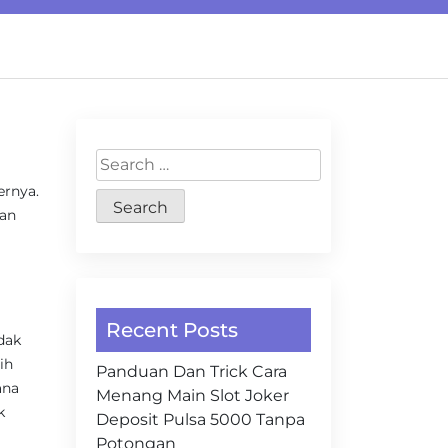
Search
for:
ernya.
gan
Recent Posts
dak
ih
Panduan Dan Trick Cara
ana
Menang Main Slot Joker
k
Deposit Pulsa 5000 Tanpa
Potongan