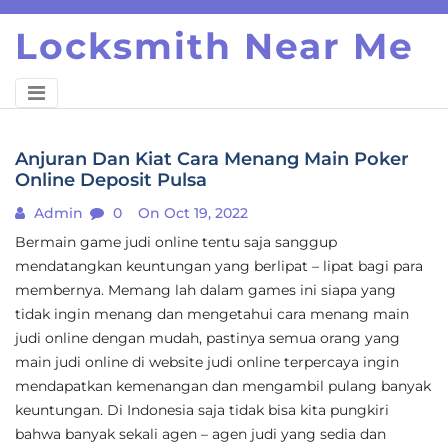
Skip
Locksmith Near Me
to
content
Anjuran Dan Kiat Cara Menang Main Poker
Online Deposit Pulsa
Admin
0
On Oct 19, 2022
Bermain game judi online tentu saja sanggup
mendatangkan keuntungan yang berlipat – lipat bagi para
membernya. Memang lah dalam games ini siapa yang
tidak ingin menang dan mengetahui cara menang main
judi online dengan mudah, pastinya semua orang yang
main judi online di website judi online terpercaya ingin
mendapatkan kemenangan dan mengambil pulang banyak
keuntungan. Di Indonesia saja tidak bisa kita pungkiri
bahwa banyak sekali agen – agen judi yang sedia dan