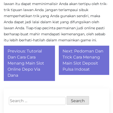
lawan itu dapat meminimalisir Anda akan tertipu oleh trik-
trik tipuan lawan Anda. jangan terlampaui sibuk
memperhatikan trik yang Anda gunakan sendiri, maka
Anda dapat jadi lalai dalam kiat yang difungsikan oleh
lawan Anda. Tiap-tiap pecinta permainan judi online pasti
berharap buat mahir mendapati kemenangan, oleh sebab
itu lebih berhati-hatilah dalam memainkan game ini.
Post
Previous:
Tutorial
Next:
Pedoman Dan
navigation
Dan Cara Cara
Trick Cara Menang
Menang Main Slot
Main Slot Deposit
Online Depo Via
Pulsa Indosat
Dana
Search
for: