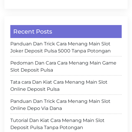
Recent Posts
Panduan Dan Trick Cara Menang Main Slot
Joker Deposit Pulsa 5000 Tanpa Potongan
Pedoman Dan Cara Cara Menang Main Game
Slot Deposit Pulsa
Tata cara Dan Kiat Cara Menang Main Slot
Online Deposit Pulsa
Panduan Dan Trick Cara Menang Main Slot
Online Depo Via Dana
Tutorial Dan Kiat Cara Menang Main Slot
Deposit Pulsa Tanpa Potongan