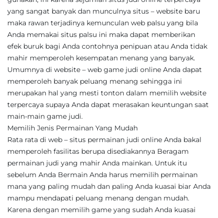
yang sangat banyak dan munculnya situs – website baru
maka rawan terjadinya kemunculan web palsu yang bila
Anda memakai situs palsu ini maka dapat memberikan
efek buruk bagi Anda contohnya penipuan atau Anda tidak
mahir memperoleh kesempatan menang yang banyak.
Umumnya di website – web game judi online Anda dapat
memperoleh banyak peluang menang sehingga ini
merupakan hal yang mesti tonton dalam memilih website
terpercaya supaya Anda dapat merasakan keuntungan saat
main-main game judi.
Memilih Jenis Permainan Yang Mudah
Rata rata di web – situs permainan judi online Anda bakal
memperoleh fasilitas berupa disediakannya Beragam
permainan judi yang mahir Anda mainkan. Untuk itu
sebelum Anda Bermain Anda harus memilih permainan
mana yang paling mudah dan paling Anda kuasai biar Anda
mampu mendapati peluang menang dengan mudah.
Karena dengan memilih game yang sudah Anda kuasai