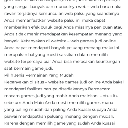
yang sangat banyak dan munculnya web – web baru maka
rawan terjadinya kemunculan web palsu yang seandainya
Anda memanfaatkan website palsu ini maka dapat
memberikan efek buruk bagi Anda misalnya penipuan atau
Anda tidak mahir mendapatkan kesempatan menang yang
banyak. Kebanyakan di website – web games judi online
Anda dapat mendapati banyak peluang menang maka ini
merupakan hal yang mesti saksikan dalam memilih
website terpercaya biar Anda bisa merasakan keuntungan
saat bermain game judi.
Pilih Jenis Permainan Yang Mudah
Kebanyakan di situs – website games judi online Anda bakal
mendapati fasilitas berupa disediakannya Bermacam
macam games judi yang mahir Anda mainkan. Untuk itu
sebelum Anda Main Anda mesti memilih games mana
yang paling mudah dan paling Anda kuasai supaya Anda
piawai mendapatkan peluang menang dengan mudah.
Karena dengan memilih game yang sudah Anda kuasai