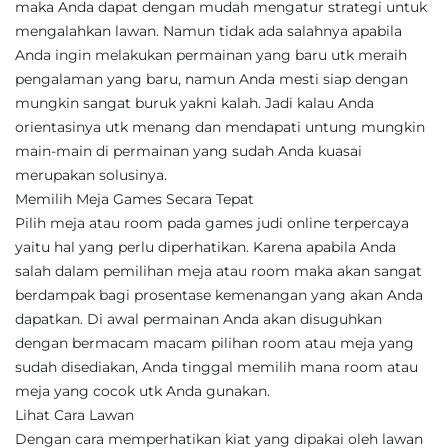
maka Anda dapat dengan mudah mengatur strategi untuk
mengalahkan lawan. Namun tidak ada salahnya apabila
Anda ingin melakukan permainan yang baru utk meraih
pengalaman yang baru, namun Anda mesti siap dengan
mungkin sangat buruk yakni kalah. Jadi kalau Anda
orientasinya utk menang dan mendapati untung mungkin
main-main di permainan yang sudah Anda kuasai
merupakan solusinya.
Memilih Meja Games Secara Tepat
Pilih meja atau room pada games judi online terpercaya
yaitu hal yang perlu diperhatikan. Karena apabila Anda
salah dalam pemilihan meja atau room maka akan sangat
berdampak bagi prosentase kemenangan yang akan Anda
dapatkan. Di awal permainan Anda akan disuguhkan
dengan bermacam macam pilihan room atau meja yang
sudah disediakan, Anda tinggal memilih mana room atau
meja yang cocok utk Anda gunakan.
Lihat Cara Lawan
Dengan cara memperhatikan kiat yang dipakai oleh lawan