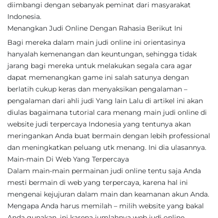
diimbangi dengan sebanyak peminat dari masyarakat
Indonesia.
Menangkan Judi Online Dengan Rahasia Berikut Ini
Bagi mereka dalam main judi online ini orientasinya
hanyalah kemenangan dan keuntungan, sehingga tidak
jarang bagi mereka untuk melakukan segala cara agar
dapat memenangkan game ini salah satunya dengan
berlatih cukup keras dan menyaksikan pengalaman –
pengalaman dari ahli judi Yang lain Lalu di artikel ini akan
diulas bagaimana tutorial cara menang main judi online di
website judi terpercaya Indonesia yang tentunya akan
meringankan Anda buat bermain dengan lebih professional
dan meningkatkan peluang utk menang. Ini dia ulasannya.
Main-main Di Web Yang Terpercaya
Dalam main-main permainan judi online tentu saja Anda
mesti bermain di web yang terpercaya, karena hal ini
mengenai kejujuran dalam main dan keamanan akun Anda.
Mengapa Anda harus memilah – milih website yang bakal
Anda gunakan, ini karena jumlahnya web judi online