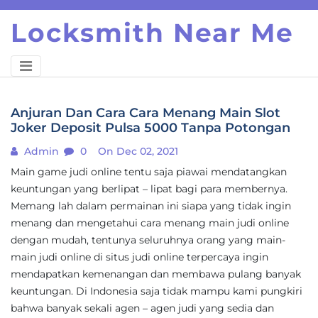
Skip
Locksmith Near Me
to
content
Anjuran Dan Cara Cara Menang Main Slot
Joker Deposit Pulsa 5000 Tanpa Potongan
Admin
0
On Dec 02, 2021
Main game judi online tentu saja piawai mendatangkan
keuntungan yang berlipat – lipat bagi para membernya.
Memang lah dalam permainan ini siapa yang tidak ingin
menang dan mengetahui cara menang main judi online
dengan mudah, tentunya seluruhnya orang yang main-
main judi online di situs judi online terpercaya ingin
mendapatkan kemenangan dan membawa pulang banyak
keuntungan. Di Indonesia saja tidak mampu kami pungkiri
bahwa banyak sekali agen – agen judi yang sedia dan