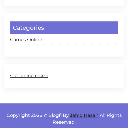
Categories
Games Online
slot online resmi
Copyright 2026 © Blogfi By
Jahid Hasan
All Rights
Reserved.