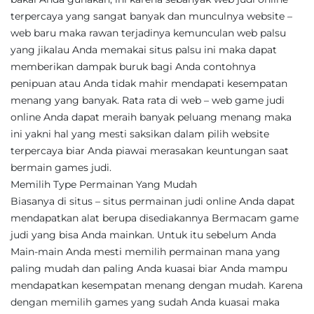
terpercaya yang sangat banyak dan munculnya website –
web baru maka rawan terjadinya kemunculan web palsu
yang jikalau Anda memakai situs palsu ini maka dapat
memberikan dampak buruk bagi Anda contohnya
penipuan atau Anda tidak mahir mendapati kesempatan
menang yang banyak. Rata rata di web – web game judi
online Anda dapat meraih banyak peluang menang maka
ini yakni hal yang mesti saksikan dalam pilih website
terpercaya biar Anda piawai merasakan keuntungan saat
bermain games judi.
Memilih Type Permainan Yang Mudah
Biasanya di situs – situs permainan judi online Anda dapat
mendapatkan alat berupa disediakannya Bermacam game
judi yang bisa Anda mainkan. Untuk itu sebelum Anda
Main-main Anda mesti memilih permainan mana yang
paling mudah dan paling Anda kuasai biar Anda mampu
mendapatkan kesempatan menang dengan mudah. Karena
dengan memilih games yang sudah Anda kuasai maka