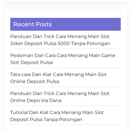
Recent Posts
Panduan Dan Trick Cara Menang Main Slot
Joker Deposit Pulsa 5000 Tanpa Potongan
Pedoman Dan Cara Cara Menang Main Game
Slot Deposit Pulsa
Tata cara Dan Kiat Cara Menang Main Slot
Online Deposit Pulsa
Panduan Dan Trick Cara Menang Main Slot
Online Depo Via Dana
Tutorial Dan Kiat Cara Menang Main Slot
Deposit Pulsa Tanpa Potongan