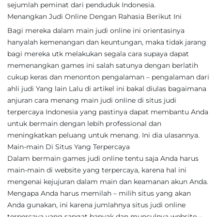
sejumlah peminat dari penduduk Indonesia.
Menangkan Judi Online Dengan Rahasia Berikut Ini
Bagi mereka dalam main judi online ini orientasinya
hanyalah kemenangan dan keuntungan, maka tidak jarang
bagi mereka utk melakukan segala cara supaya dapat
memenangkan games ini salah satunya dengan berlatih
cukup keras dan menonton pengalaman – pengalaman dari
ahli judi Yang lain Lalu di artikel ini bakal diulas bagaimana
anjuran cara menang main judi online di situs judi
terpercaya Indonesia yang pastinya dapat membantu Anda
untuk bermain dengan lebih professional dan
meningkatkan peluang untuk menang. Ini dia ulasannya.
Main-main Di Situs Yang Terpercaya
Dalam bermain games judi online tentu saja Anda harus
main-main di website yang terpercaya, karena hal ini
mengenai kejujuran dalam main dan keamanan akun Anda.
Mengapa Anda harus memilah – milih situs yang akan
Anda gunakan, ini karena jumlahnya situs judi online
terpercaya yang sangat banyak dan munculnya website –