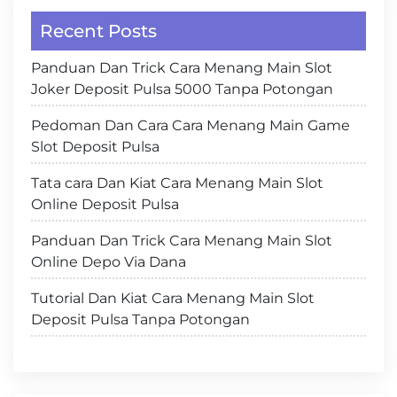
Recent Posts
Panduan Dan Trick Cara Menang Main Slot
Joker Deposit Pulsa 5000 Tanpa Potongan
Pedoman Dan Cara Cara Menang Main Game
Slot Deposit Pulsa
Tata cara Dan Kiat Cara Menang Main Slot
Online Deposit Pulsa
Panduan Dan Trick Cara Menang Main Slot
Online Depo Via Dana
Tutorial Dan Kiat Cara Menang Main Slot
Deposit Pulsa Tanpa Potongan