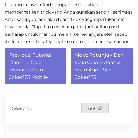
trik tipuan lawan Anda. jangan terlalu sibuk
memperhatikan trick yang Anda gunakan sendiri, sehingga
Anda sanggup jadi lalai dalam trick yang diperlukan oleh
lawan Anda. Tiap-tiap peminat game judi online pasti
berharap untuk mampu meraih kemenangan, oleh sebab
itu lebih berhati-hatilah dalam memainkan permainan ini.
Post
Previous:
Tutorial
Next:
Petunjuk Dan
navigation
Dan Trik Cara
Cara Cara Menang
Menang Main
Main Agen Slot
Joker123 Mobile
Joker123
Search
for: