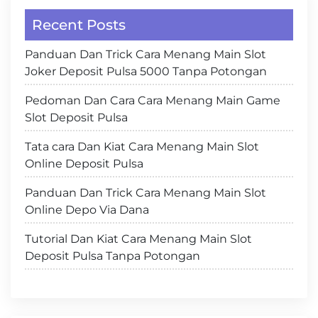
Recent Posts
Panduan Dan Trick Cara Menang Main Slot
Joker Deposit Pulsa 5000 Tanpa Potongan
Pedoman Dan Cara Cara Menang Main Game
Slot Deposit Pulsa
Tata cara Dan Kiat Cara Menang Main Slot
Online Deposit Pulsa
Panduan Dan Trick Cara Menang Main Slot
Online Depo Via Dana
Tutorial Dan Kiat Cara Menang Main Slot
Deposit Pulsa Tanpa Potongan