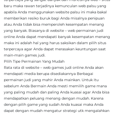
baru maka rawan terjadinya kemunculan web palsu yang
apabila Anda menggunakan website palsu ini maka bakal
memberikan resiko buruk bagi Anda misalnya penipuan
atau Anda tidak bisa memperoleh kesempatan menang
yang banyak. Biasanya di website – web permainan judi
online Anda dapat mendapati banyak kesempatan menang
maka ini adalah hal yang harus saksikan dalam pilih situs
terpercaya agar Anda dapat merasakan keuntungan saat
main-main games judi.
Pilih Tipe Permainan Yang Mudah
Rata rata di website – web games judi online Anda akan
mendapati media berupa disediakannya Berbagai
permainan judi yang mahir Anda mainkan. Untuk itu
sebelum Anda Bermain Anda mesti memilih game mana
yang paling mudah dan paling Anda kuasai agar Anda bisa
mendapatkan peluang menang dengan mudah. Karena
dengan pilih game yang sudah Anda kuasai maka Anda
dapat dengan mudah mengatur strategi utk mengalahkan