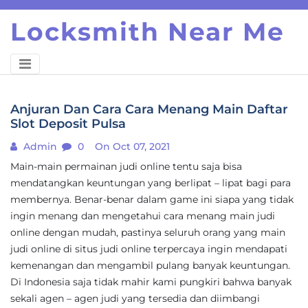
Skip
Locksmith Near Me
to
content
Anjuran Dan Cara Cara Menang Main Daftar
Slot Deposit Pulsa
Admin
0
On Oct 07, 2021
Main-main permainan judi online tentu saja bisa
mendatangkan keuntungan yang berlipat – lipat bagi para
membernya. Benar-benar dalam game ini siapa yang tidak
ingin menang dan mengetahui cara menang main judi
online dengan mudah, pastinya seluruh orang yang main
judi online di situs judi online terpercaya ingin mendapati
kemenangan dan mengambil pulang banyak keuntungan.
Di Indonesia saja tidak mahir kami pungkiri bahwa banyak
sekali agen – agen judi yang tersedia dan diimbangi