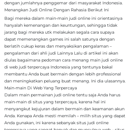
dengan jumlahnya penggemar dari masyarakat Indonesia.
Menangkan Judi Online Dengan Rahasia Berikut Ini
Bagi mereka dalam main-main judi online ini orientasinya
hanyalah kemenangan dan keuntungan, sehingga tidak
jarang bagi mereka utk melakukan segala cara supaya
dapat memenangkan games ini salah satunya dengan
berlatih cukup keras dan menyaksikan pengalaman –
pengalaman dari ahli judi Lainnya Lalu di artikel ini akan
diulas bagaimana pedoman cara menang main judi online
di web judi terpercaya Indonesia yang tentunya bakal
membantu Anda buat bermain dengan lebih professional
dan meningkatkan peluang buat menang. Ini dia ulasannya.
Main-main Di Web Yang Terpercaya
Dalam main permainan judi online tentu saja Anda harus
main-main di situs yang terpercaya, karena hal ini
menyangkut kejujuran dalam bermain dan keamanan akun
Anda. Kenapa Anda mesti memilah – milih situs yang dapat
Anda gunakan, ini karena sebanyak situs judi online
terpercaya yang sangat banyak dan munculnya web – situs