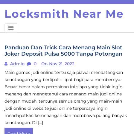
Skip
Locksmith Near Me
to
content
Panduan Dan Trick Cara Menang Main Slot
Joker Deposit Pulsa 5000 Tanpa Potongan
Admin
0
On Nov 21, 2022
Main games judi online tentu saja piawai mendatangkan
keuntungan yang berlipat – lipat bagi para membernya.
Benar-benar dalam permainan ini siapa yang tidak ingin
menang dan mengetahui cara menang main judi online
dengan mudah, tentunya semua orang yang main-main
judi online di website judi online terpercaya ingin
mendapatkan kemenangan dan membawa pulang banyak
keuntungan. Di […]
Read More