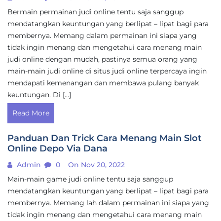
Bermain permainan judi online tentu saja sanggup
mendatangkan keuntungan yang berlipat – lipat bagi para
membernya. Memang dalam permainan ini siapa yang
tidak ingin menang dan mengetahui cara menang main
judi online dengan mudah, pastinya semua orang yang
main-main judi online di situs judi online terpercaya ingin
mendapati kemenangan dan membawa pulang banyak
keuntungan. Di […]
Read More
Panduan Dan Trick Cara Menang Main Slot
Online Depo Via Dana
Admin
0
On Nov 20, 2022
Main-main game judi online tentu saja sanggup
mendatangkan keuntungan yang berlipat – lipat bagi para
membernya. Memang lah dalam permainan ini siapa yang
tidak ingin menang dan mengetahui cara menang main